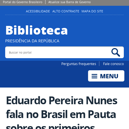
Portal do Governo Brasileiro
Atualize sua Barra de Governo
ACESSIBILIDADE
ALTO CONTRASTE
MAPA DO SITE
Biblioteca
PRESIDÊNCIA DA REPÚBLICA
Buscar no portal
Bus
Perguntas frequentes
Fale conosco
Eduardo Pereira Nunes
fala no Brasil em Pauta
sobre os primeiros