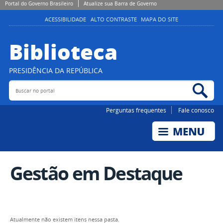
Portal do Governo Brasileiro
Atualize sua Barra de Governo
ACESSIBILIDADE
ALTO CONTRASTE
MAPA DO SITE
Biblioteca
PRESIDÊNCIA DA REPÚBLICA
Buscar no portal
Bus
Perguntas frequentes
Fale conosco
Gestão em Destaque
Atualmente não existem itens nessa pasta.