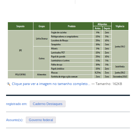
Clique para ver a imagem no tamanho completo…
—
Tamanho
: 162KB
registrado em:
Caderno Destaques
Assunto(s):
Governo federal