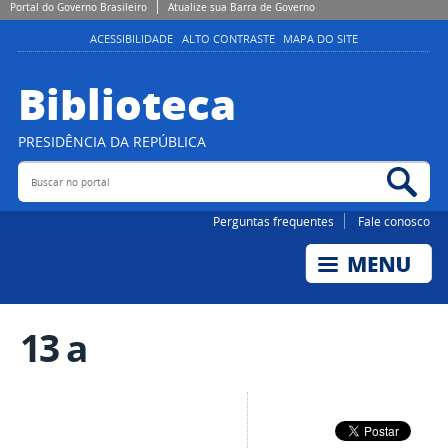
Portal do Governo Brasileiro
Atualize sua Barra de Governo
ACESSIBILIDADE
ALTO CONTRASTE
MAPA DO SITE
Biblioteca
PRESIDÊNCIA DA REPÚBLICA
Buscar no portal
Bus
Perguntas frequentes
Fale conosco
13 a