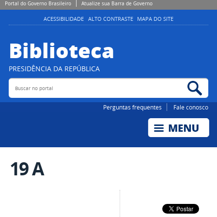
Portal do Governo Brasileiro
Atualize sua Barra de Governo
ACESSIBILIDADE
ALTO CONTRASTE
MAPA DO SITE
Biblioteca
PRESIDÊNCIA DA REPÚBLICA
Buscar no portal
Bus
Perguntas frequentes
Fale conosco
19 A