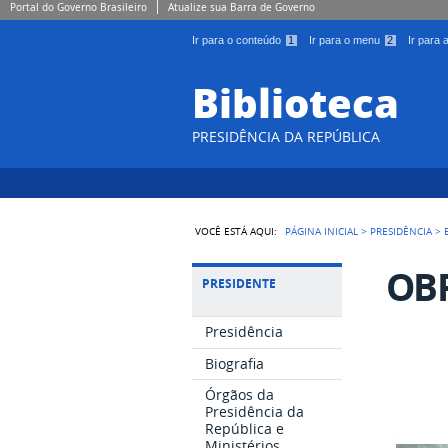
Portal do Governo Brasileiro
Atualize sua Barra de Governo
Ir para o conteúdo
1
Ir para o menu
2
Ir para
Biblioteca
PRESIDÊNCIA DA REPÚBLICA
VOCÊ ESTÁ AQUI:
PÁGINA INICIAL
>
PRESIDÊNCIA
>
OB
PRESIDENTE
Presidência
Biografia
Órgãos da
Presidência da
República e
Ministérios