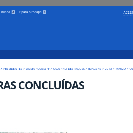
 a busca
3
Ir para o rodapé
4
ACESS
EX-PRESIDENTES
>
DILMA ROUSSEFF
>
CADERNO DESTAQUES
>
IMAGENS
>
2013
>
MARÇO
>
O
RAS CONCLUÍDAS