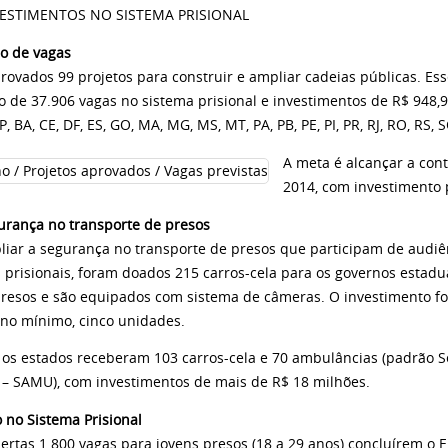
VESTIMENTOS NO SISTEMA PRISIONAL
o de vagas
rovados 99 projetos para construir e ampliar cadeias públicas. E
o de 37.906 vagas no sistema prisional e investimentos de R$ 948,
P, BA, CE, DF, ES, GO, MA, MG, MS, MT, PA, PB, PE, PI, PR, RJ, RO, RS, S
A meta é alcançar a cont
2014, com investimento p
urança no transporte de presos
liar a segurança no transporte de presos que participam de audiên
 prisionais, foram doados 215 carros-cela para os governos estad
 presos e são equipados com sistema de câmeras. O investimento fo
 no mínimo, cinco unidades.
 os estados receberam 103 carros-cela e 70 ambulâncias (padrão 
 – SAMU), com investimentos de mais de R$ 18 milhões.
 no Sistema Prisional
ertas 1.800 vagas para jovens presos (18 a 29 anos) concluírem o