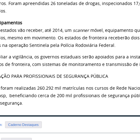
ros. Foram apreendidas 26 toneladas de drogas, inspecionados 17,
los.
uipamentos
 estados vão receber, até 2014, um
scanner
móvel, equipamento que
los, mesmo em movimento. Os estados de fronteira receberão doi
s na operação Sentinela pela Polícia Rodoviária Federal.
iar a vigilância, os governos estaduais serão apoiados para a inst
os de fronteira, com sistemas de monitoramento e transmissão de
AÇÃO PARA PROFISSIONAIS DE SEGURANÇA PÚBLICA
 foram realizadas 260.292 mil matrículas nos cursos de Rede Naci
sp, beneficiando cerca de 200 mil profissionais de segurança públ
 segurança.
em:
Caderno Destaques