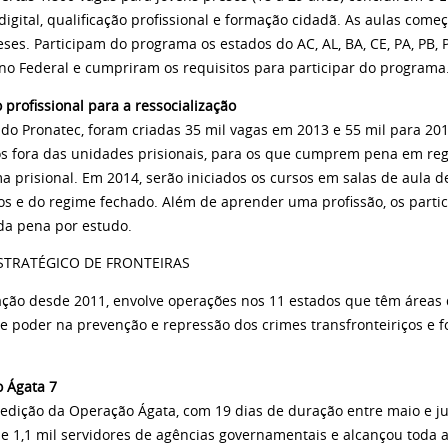
digital, qualificação profissional e formação cidadã. As aulas com
es. Participam do programa os estados do AC, AL, BA, CE, PA, PB, PE
no Federal e cumpriram os requisitos para participar do programa
profissional para a ressocialização
 do Pronatec, foram criadas 35 mil vagas em 2013 e 55 mil para 201
os fora das unidades prisionais, para os que cumprem pena em reg
a prisional. Em 2014, serão iniciados os cursos em salas de aula d
ios e do regime fechado. Além de aprender uma profissão, os parti
da pena por estudo.
STRATÉGICO DE FRONTEIRAS
ção desde 2011, envolve operações nos 11 estados que têm áreas de
de poder na prevenção e repressão dos crimes transfronteiriços e 
 Ágata 7
 edição da Operação Ágata, com 19 dias de duração entre maio e ju
 e 1,1 mil servidores de agências governamentais e alcançou toda a 