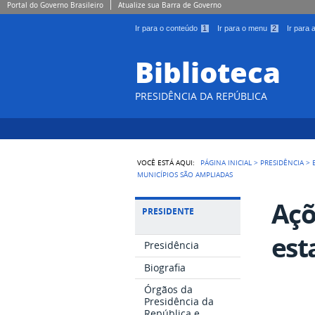
Portal do Governo Brasileiro
Atualize sua Barra de Governo
Ir para o conteúdo
1
Ir para o menu
2
Ir para
Biblioteca
PRESIDÊNCIA DA REPÚBLICA
VOCÊ ESTÁ AQUI:
PÁGINA INICIAL
>
PRESIDÊNCIA
>
MUNICÍPIOS SÃO AMPLIADAS
Açõ
PRESIDENTE
est
Presidência
Biografia
Órgãos da
Presidência da
República e