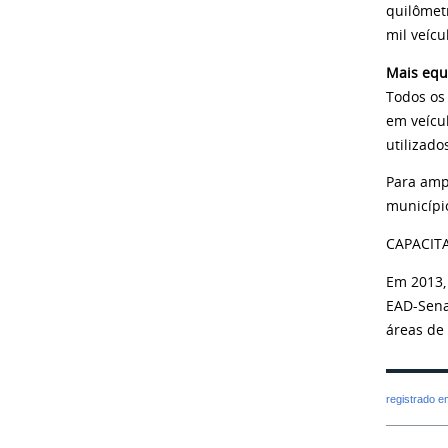
quilômet
mil veícu
Mais eq
Todos os
em veícu
utilizado
Para ampl
municípi
CAPACIT
Em 2013,
EAD-Sena
áreas de
registrado 