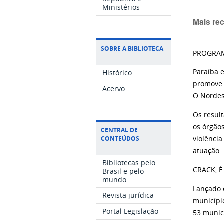
Ministérios
Mais re
SOBRE A BIBLIOTECA
PROGRAM
Paraíba 
Histórico
promove a
Acervo
O Nordes
Os resul
os órgãos
CENTRAL DE
CONTEÚDOS
violência
atuação.
Bibliotecas pelo
CRACK, É
Brasil e pelo
mundo
Lançado 
Revista jurídica
municípi
Portal Legislação
53 munic