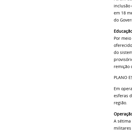
inclusão 
em 18 mes
do Gover
Educação 
Por meio
oferecid
do sistem
provisór
remição 
PLANO E
Em opera
esferas 
região.
Operação
A sétima
militares