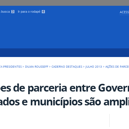
 a busca
3
Ir para o rodapé
4
ACESS
EX-PRESIDENTES
>
DILMA ROUSSEFF
>
CADERNO DESTAQUES
>
JULHO 2013
>
AÇÕES DE PARCE
es de parceria entre Gover
ados e municípios são ampl