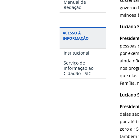
sustentar
Manual de
Redação
governo 
milhões 
Luciano S
ACESSO À
INFORMAÇÃO
Presiden
pessoas c
Institucional
por exem
ainda não
Serviço de
Informação ao
nos prog
Cidadão - SIC
que elas
Família, 
Luciano S
Presiden
delas são
por até t
zero a 15
também t