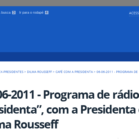
 a busca
3
Ir para o rodapé
4
ACESS
EX-PRESIDENTES
>
DILMA ROUSSEFF
>
CAFÉ COM A PRESIDENTA
>
06-06-2011 - PROGRAMA DE
06-2011 - Programa de rádi
sidenta”, com a Presidenta 
ma Rousseff