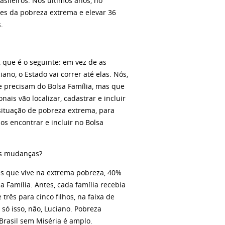
asileiros. Nos últimos anos, no
ões da pobreza extrema e elevar 36
.
 que é o seguinte: em vez de as
no, o Estado vai correr até elas. Nós,
e precisam do Bolsa Família, mas que
ais vão localizar, cadastrar e incluir
situação de pobreza extrema, para
s encontrar e incluir no Bolsa
as mudanças?
as que vive na extrema pobreza, 40%
 Família. Antes, cada família recebia
três para cinco filhos, na faixa de
só isso, não, Luciano. Pobreza
Brasil sem Miséria é amplo.