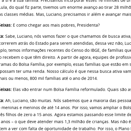
 a si e a sua família. Precisamos incorporar esses 16 milhões de br
Lula, do qual fiz parte, tivemos um enorme avanço ao tirar 28 milh
às classes médias. Mas, Luciano, precisamos ir além e avançar mais
eixas:
E como chegar aos mais pobres, Presidenta?
ta:
Sabe, Luciano, nós vamos fazer o que chamamos de busca ativa,
orrerem atrás do Estado para serem atendidas, dessa vez não, Lucia
plo, temos informações recentes do Censo do IBGE, de famílias qu
 recebem o que têm direito. A partir de agora, equipes de profission
ramas do Bolsa Família, por exemplo, essas famílias que estão em 
 possam ter uma renda. Nosso cálculo é que nessa busca ativa vamo
mais ou menos, 800 mil famílias até o ano de 2014.
eixas:
Elas vão entrar num Bolsa Família reformulado. Quais são 
ta:
Ah, Luciano, são muitas. Nós sabemos que a maioria das pesso
 meninas e meninos de até 14 anos. Por isso, vamos ampliar o Bolsa
rês filhos de zero a 15 anos. Agora estamos passando esse limite de 
 anos – o que deve atender mais 1,3 milhão de crianças. Mas não é 
em a ver com falta de oportunidade de trabalho. Por isso, o Plano 