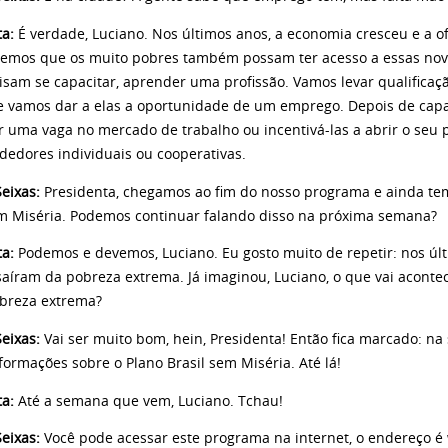
ta:
É verdade, Luciano. Nos últimos anos, a economia cresceu e a 
emos que os muito pobres também possam ter acesso a essas nova
isam se capacitar, aprender uma profissão. Vamos levar qualificaçã
e vamos dar a elas a oportunidade de um emprego. Depois de capa
r uma vaga no mercado de trabalho ou incentivá-las a abrir o seu 
edores individuais ou cooperativas.
eixas:
Presidenta, chegamos ao fim do nosso programa e ainda tem
em Miséria. Podemos continuar falando disso na próxima semana?
ta:
Podemos e devemos, Luciano. Eu gosto muito de repetir: nos últ
saíram da pobreza extrema. Já imaginou, Luciano, o que vai acont
breza extrema?
eixas:
Vai ser muito bom, hein, Presidenta! Então fica marcado: 
formações sobre o Plano Brasil sem Miséria. Até lá!
ta:
Até a semana que vem, Luciano. Tchau!
eixas:
Você pode acessar este programa na internet, o endereço é