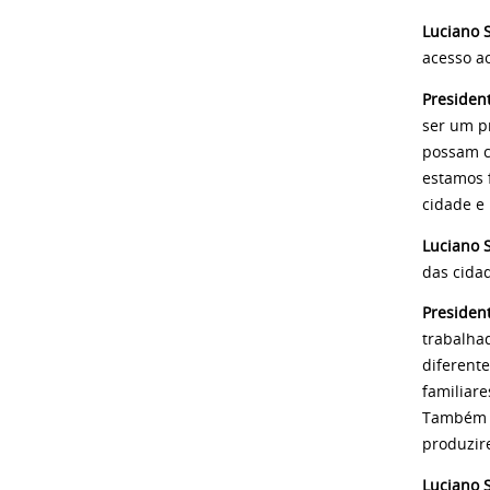
Luciano S
acesso ao
Presiden
ser um pr
possam c
estamos 
cidade e
Luciano S
das cida
Presiden
trabalha
diferent
familiare
Também v
produzir
Luciano S