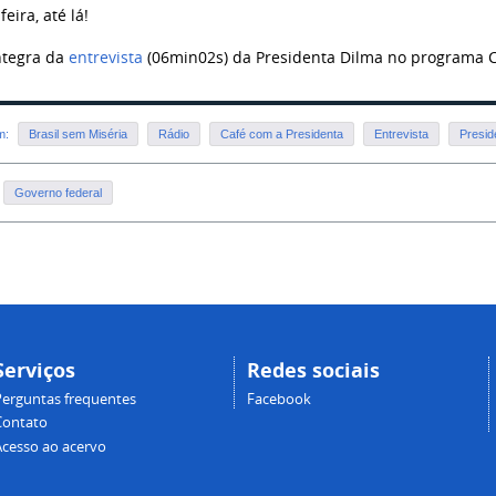
eira, até lá!
ntegra da
entrevista
(06min02s) da Presidenta Dilma no programa C
em:
Brasil sem Miséria
Rádio
Café com a Presidenta
Entrevista
Presid
Governo federal
Serviços
Redes sociais
Perguntas frequentes
Facebook
Contato
Acesso ao acervo