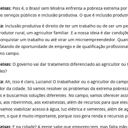
eixas:
Pois é, o Brasil sem Miséria enfrenta a pobreza extrema por 
s serviços públicos e inclusão produtiva. O que é inclusão produti
ta:
Inclusão produtiva é direito de ter um trabalho ou de ser um 
odutor rural, um agricultor familiar. E a nossa ideia é dar condiç
onquistar um trabalho ou até virar um microempreendedor. Quand
falando de oportunidade de emprego e de qualificação profissional
 no campo.
eixas:
O governo vai dar tratamento diferenciado ao agricultor ou 
des?
ta:
Ah, isso é claro, Luciano! O trabalhador ou o agricultor do cam
dor da cidade. Só vamos resolver os problemas da extrema pobreza
es e buscarmos soluções diferentes. No campo, vamos oferecer assis
s, aos ribeirinhos, aos extrativistas, além de recursos para que e
amos viabilizar acesso à água, luz elétrica e sementes, além de a
em, o que é muito importante, porque isso gera renda e recursos p
eixas:
E na cidade? A gente sabe que emprego tem, mas falta mão 