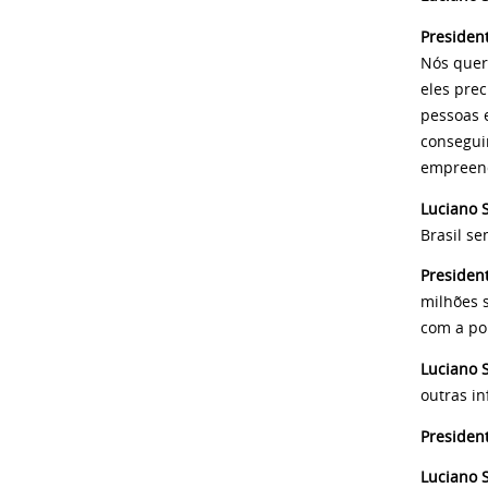
Presiden
Nós quer
eles prec
pessoas 
consegui
empreend
Luciano S
Brasil s
Presiden
milhões 
com a po
Luciano S
outras in
Presiden
Luciano S