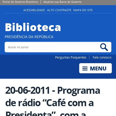
Portal do Governo Brasileiro
Atualize sua Barra de Governo
ACESSIBILIDADE
ALTO CONTRASTE
MAPA DO SITE
Biblioteca
PRESIDÊNCIA DA REPÚBLICA
Buscar no portal
Bus
Perguntas frequentes
Fale conosco
20-06-2011 - Programa
de rádio “Café com a
Presidenta”, com a