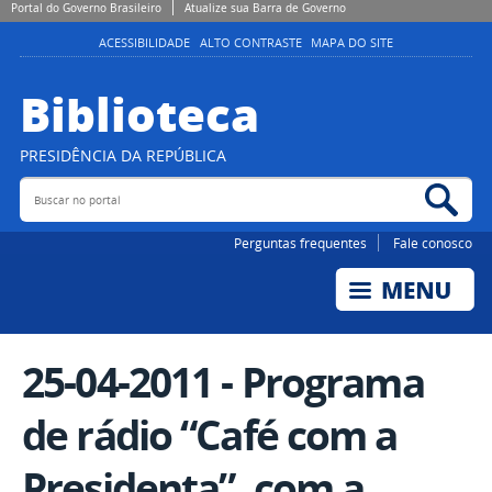
Portal do Governo Brasileiro
Atualize sua Barra de Governo
ACESSIBILIDADE
ALTO CONTRASTE
MAPA DO SITE
Biblioteca
PRESIDÊNCIA DA REPÚBLICA
Buscar no portal
Bus
Perguntas frequentes
Fale conosco
25-04-2011 - Programa
de rádio “Café com a
Presidenta”, com a