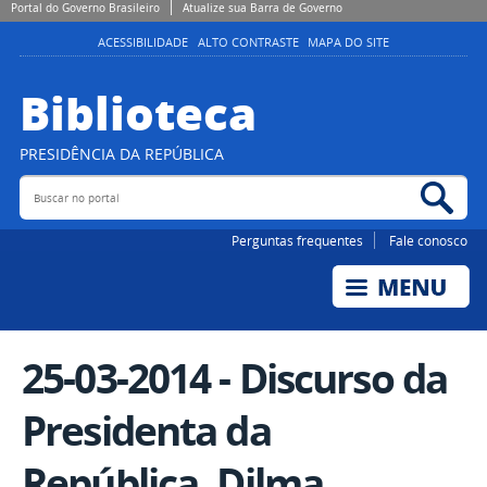
Portal do Governo Brasileiro
Atualize sua Barra de Governo
ACESSIBILIDADE
ALTO CONTRASTE
MAPA DO SITE
Biblioteca
PRESIDÊNCIA DA REPÚBLICA
Buscar no portal
Bus
Perguntas frequentes
Fale conosco
25-03-2014 - Discurso da
Presidenta da
República, Dilma