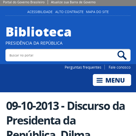
Portal do Governo Brasileiro
Atualize sua Barra de Governo
ACESSIBILIDADE
ALTO CONTRASTE
MAPA DO SITE
Biblioteca
PRESIDÊNCIA DA REPÚBLICA
Buscar no portal
Bus
Perguntas frequentes
Fale conosco
09-10-2013 - Discurso da
Presidenta da
República, Dilma