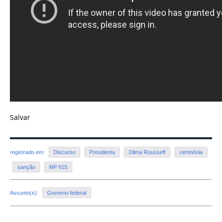
Salvar
registrado em:
Discurso
Presidenta
Dilma Rousseff
cerimônia
sanção
MP 615
Assunto(s):
Governo federal