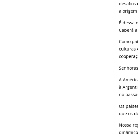
desafios
a origem
É dessa 
Caberá a
Como país
culturas 
cooperaç
Senhoras
A América
à Argent
no passa
Os paíse
que os d
Nossa re
dinâmico