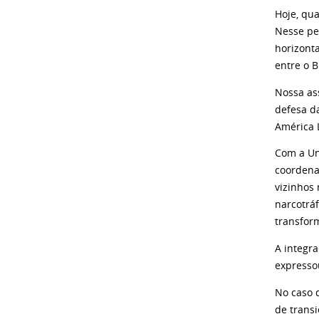
Hoje, qu
Nesse pe
horizont
entre o B
Nossa ass
defesa d
América 
Com a Un
coordena
vizinhos 
narcotráf
transfor
A integr
expresso
No caso 
de trans