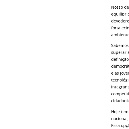
Nosso des
equilíbr
devedore
fortalec
ambiente
Sabemos,
superar 
definiçã
democrát
e as jove
tecnológ
integran
competit
cidadani
Hoje tem
nacional,
Essa opç