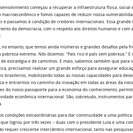
envolvimento começou a recuperar a infraestrutura física, social 
io macroeconômico e fomos capazes de reduzir nossa vulnerabilida
s e passamos à condição de credores internacionais. Essa grande
imento da democracia, com o respeito aos direitos humanos e com a
.
 no entanto, que temos ainda inúmeros e grandes desafios pela fr
a pobreza extrema. Nós dizemos: “País rico é país sem pobreza.” E
o de estratégia e de caminhos. E mais, sabemos também que para
ica, precisamos realizar um grande esforço para assegurar educaç
ns brasileiros, mobilizando todas as nossas capacidades para desen
ica e entrarmos no caminho da inovação em todas as áreas da nossa
tes do nosso passaporte para a economia do conhecimento, permi
ividade econômica internacional. São, sobretudo, instrumentos pa
a.
os condições extraordinárias para dar continuidade a uma política
 que logrou por três vezes – duas com o presidente Lula e uma com
ão requer crescente intercâmbio internacional, tanto nas pesquisas