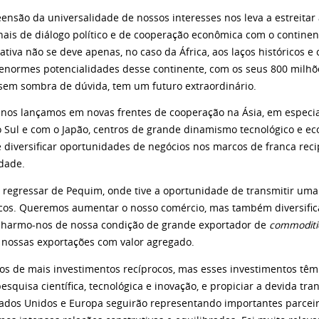
nsão da universalidade de nossos interesses nos leva a estreitar 
nais de diálogo político e de cooperação econômica com o continen
iativa não se deve apenas, no caso da África, aos laços históricos e
enormes potencialidades desse continente, com os seus 800 milhões
, sem sombra de dúvida, tem um futuro extraordinário.
os lançamos em novas frentes de cooperação na Ásia, em especial
o Sul e com o Japão, centros de grande dinamismo tecnológico e 
e diversificar oportunidades de negócios nos marcos de franca reci
idade.
 regressar de Pequim, onde tive a oportunidade de transmitir um
icos. Queremos aumentar o nosso comércio, mas também diversific
harmo-nos de nossa condição de grande exportador de
commoditi
 nossas exportações com valor agregado.
os de mais investimentos recíprocos, mas esses investimentos têm 
esquisa científica, tecnológica e inovação, e propiciar a devida tra
tados Unidos e Europa seguirão representando importantes parcei