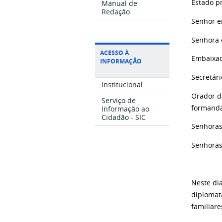
Estado p
Manual de
Redação
Senhor e
Senhora 
ACESSO À
Embaixad
INFORMAÇÃO
Secretár
Institucional
Orador d
Serviço de
formanda
Informação ao
Cidadão - SIC
Senhoras
Senhoras
Neste di
diplomat
familiare