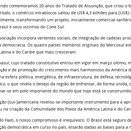
ando comemoramos 20 anos do Tratado de Assunção, que criou o Me
ríodo, o comércio intrablocos saltou de US$ 4,3 bilhões para [US$
almente, transformando um projeto, inicialmente comercial-tarifá
rasil e seus vizinhos do Cone Sul.
ociação incorpora vertentes sociais, de integração de cadeias prod
a democracia. Os quatro países membros originais do Mercosul es
Latina e do Caribe que mais cresceram.
asul, cujo tratado constitutivo entrou em vigor em março último, 
ção e de promoção do crescimento mais harmonioso da América d
na esfera política, energética, de infraestrutura, de defesa, tecno
ico, o que revela o desejo da região de enfrentar, de forma unida, 
mar-se em polo importante do mundo que hoje está se construindo
ação [sul-]americana revelou-se importante instrumento para a apr
u na criação da Comunidade dos Povos da América Latina e do Cari
do Haiti, o nosso compromisso é inequívoco. O Brasil está seguro 
ição democrática em curso no país, estarão dadas as bases para a 