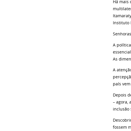
Há mais 
multilat
Itamarat
Institut
Senhoras
A políti
essencia
As dimens
A atençã
percepçã
país vem
Depois d
– agora, 
inclusão 
Descobrim
fossem m