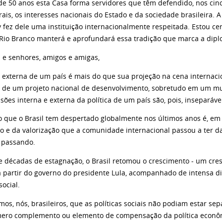
de 50 anos esta Casa forma servidores que têm defendido, nos cinc
erais, os interesses nacionais do Estado e da sociedade brasileira
y fez dele uma instituição internacionalmente respeitada. Estou c
o Rio Branco manterá e aprofundará essa tradição que marca a diplo
 e senhores, amigos e amigas,
ca externa de um país é mais do que sua projeção na cena interna
l de um projeto nacional de desenvolvimento, sobretudo em um m
ões interna e externa da política de um país são, pois, inseparáve
o que o Brasil tem despertado globalmente nos últimos anos é, e
o e da valorização que a comunidade internacional passou a ter d
 passando.
e décadas de estagnação, o Brasil retomou o crescimento - um cre
a partir do governo do presidente Lula, acompanhado de intensa di
social.
os, nós, brasileiros, que as políticas sociais não podiam estar se
ero complemento ou elemento de compensação da política econô