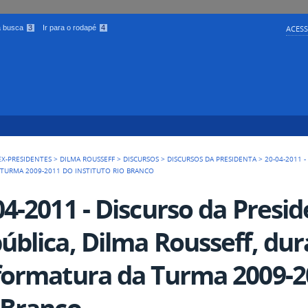
 a busca
3
Ir para o rodapé
4
ACESS
EX-PRESIDENTES
>
DILMA ROUSSEFF
>
DISCURSOS
>
DISCURSOS DA PRESIDENTA
>
20-04-2011 
TURMA 2009-2011 DO INSTITUTO RIO BRANCO
04-2011 - Discurso da Presi
ública, Dilma Rousseff, du
formatura da Turma 2009-20
 Branco