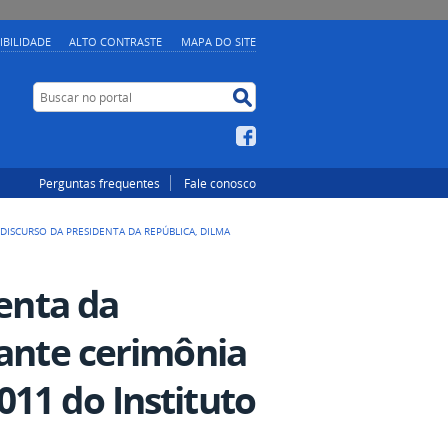
IBILIDADE
ALTO CONTRASTE
MAPA DO SITE
Buscar no portal
Buscar no portal
Facebook
Perguntas frequentes
Fale conosco
- DISCURSO DA PRESIDENTA DA REPÚBLICA, DILMA
denta da
rante cerimônia
11 do Instituto