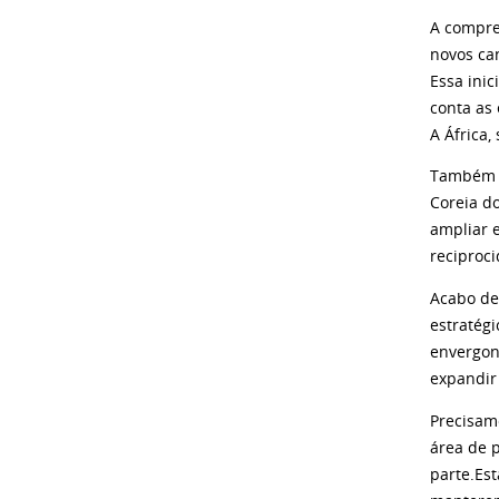
A compree
novos ca
Essa inic
conta as 
A África
Também n
Coreia d
ampliar 
reciproc
Acabo de
estratég
envergon
expandir
Precisam
área de p
parte.Es