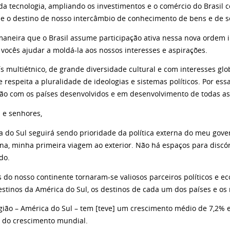
 da tecnologia, ampliando os investimentos e o comércio do Brasi
 e o destino de nosso intercâmbio de conhecimento de bens e de s
maneira que o Brasil assume participação ativa nessa nova ordem i
 vocês ajudar a moldá-la aos nossos interesses e aspirações.
 multiétnico, de grande diversidade cultural e com interesses glob
e respeita a pluralidade de ideologias e sistemas políticos. Por e
ão com os países desenvolvidos e em desenvolvimento de todas a
 e senhores,
 do Sul seguirá sendo prioridade da política externa do meu govern
ina, minha primeira viagem ao exterior. Não há espaços para discó
do.
s do nosso continente tornaram-se valiosos parceiros políticos e e
estinos da América do Sul, os destinos de cada um dos países e os
gião – América do Sul – tem [teve] um crescimento médio de 7,2%
 do crescimento mundial.