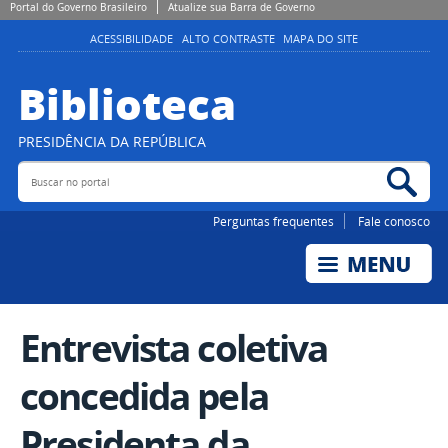
Portal do Governo Brasileiro
Atualize sua Barra de Governo
ACESSIBILIDADE
ALTO CONTRASTE
MAPA DO SITE
Biblioteca
PRESIDÊNCIA DA REPÚBLICA
Buscar no portal
Bus
Perguntas frequentes
Fale conosco
Entrevista coletiva
concedida pela
Presidenta da