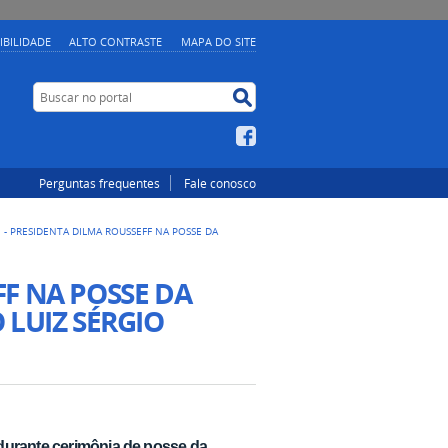
IBILIDADE
ALTO CONTRASTE
MAPA DO SITE
Buscar no portal
Buscar no portal
Facebook
Perguntas frequentes
Fale conosco
1 - PRESIDENTA DILMA ROUSSEFF NA POSSE DA
FF NA POSSE DA
 LUIZ SÉRGIO
durante cerimônia de posse da