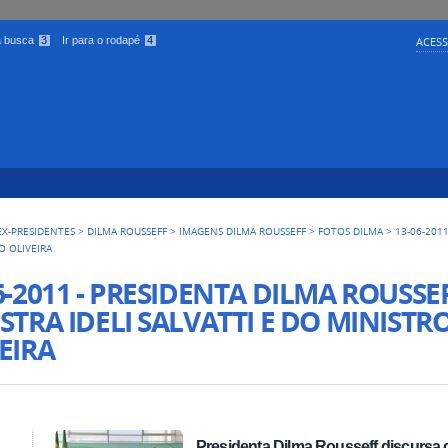
 a busca
3
Ir para o rodapé
4
ACESS
EX-PRESIDENTES
>
DILMA ROUSSEFF
>
IMAGENS DILMA ROUSSEFF
>
FOTOS DILMA
>
13-06-201
O OLIVEIRA
6-2011 - PRESIDENTA DILMA ROUSSE
STRA IDELI SALVATTI E DO MINISTRO
EIRA
Presidenta Dilma Rousseff discursa 