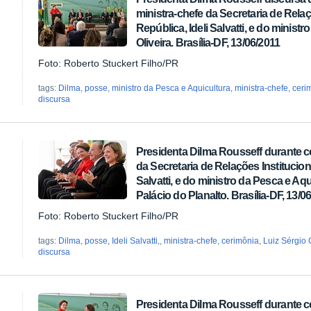
ministra-chefe da Secretaria de Relaç
República, Ideli Salvatti, e do minist
Oliveira. Brasília-DF, 13/06/2011
Foto: Roberto Stuckert Filho/PR
tags:
Dilma
,
posse
,
ministro da Pesca e Aquicultura
,
ministra-chefe
,
ceri
discursa
Presidenta Dilma Rousseff durante c
da Secretaria de Relações Institucion
Salvatti, e do ministro da Pesca e Aqu
Palácio do Planalto. Brasília-DF, 13/0
Foto: Roberto Stuckert Filho/PR
tags:
Dilma
,
posse
,
Ideli Salvatti,
,
ministra-chefe
,
cerimônia
,
Luiz Sérgio 
discursa
Presidenta Dilma Rousseff durante c