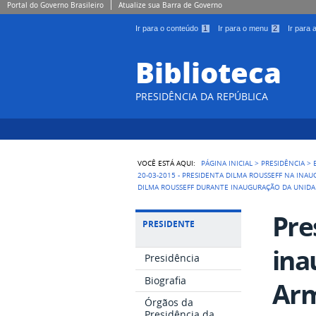
Portal do Governo Brasileiro
Atualize sua Barra de Governo
Ir para o conteúdo
1
Ir para o menu
2
Ir para
Biblioteca
PRESIDÊNCIA DA REPÚBLICA
VOCÊ ESTÁ AQUI:
PÁGINA INICIAL
>
PRESIDÊNCIA
>
20-03-2015 - PRESIDENTA DILMA ROUSSEFF NA I
DILMA ROUSSEFF DURANTE INAUGURAÇÃO DA UNIDA
Pre
PRESIDENTE
ina
Presidência
Biografia
Arm
Órgãos da
Presidência da