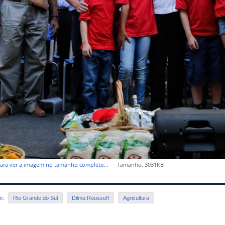
para ver a imagem no tamanho completo…
—
Tamanho
: 3031KB
em:
Rio Grande do Sul
Dilma Rousseff
Agricultura