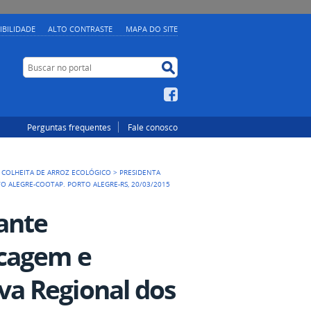
IBILIDADE
ALTO CONTRASTE
MAPA DO SITE
Buscar no portal
Buscar no portal
Facebook
Perguntas frequentes
Fale conosco
 COLHEITA DE ARROZ ECOLÓGICO
>
PRESIDENTA
 ALEGRE-COOTAP. PORTO ALEGRE-RS, 20/03/2015
ante
ecagem e
a Regional dos