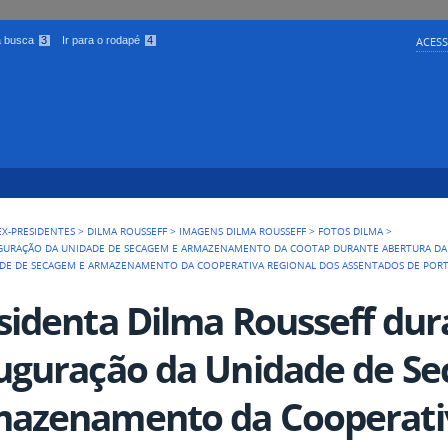
 a busca
3
Ir para o rodapé
4
ACESS
EX-PRESIDENTES
>
DILMA ROUSSEFF
>
IMAGENS DILMA ROUSSEFF
>
FOTOS DILMA
>
NAUGURAÇÃO DA UNIDADE DE SECAGEM E ARMAZENAMENTO DA COOTAP DURANTE ABERTURA DA
DE DE SECAGEM E ARMAZENAMENTO DA COOPERATIVA REGIONAL DOS ASSENTADOS DE PORTO
sidenta Dilma Rousseff dur
uguração da Unidade de S
azenamento da Cooperativ