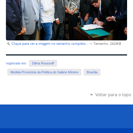
Clique para ver a imagem no tamanho completo…
—
Tamanho
: 2424KB
registrado em:
Dilma Rousseff
Medida Provisória da Política do Salário Mínimo
Brasília
Voltar para o topo