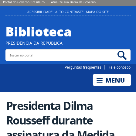
Portal do Governo Brasileiro
Atualize sua Barra de Governo
ACESSIBILIDADE
ALTO CONTRASTE
MAPA DO SITE
Biblioteca
PRESIDÊNCIA DA REPÚBLICA
Buscar no portal
Bus
Perguntas frequentes
Fale conosco
Presidenta Dilma
Rousseff durante
assinatura da Medida