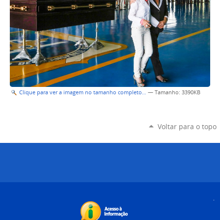
Clique para ver a imagem no tamanho completo…
—
Tamanho
: 3390KB
Voltar para o topo