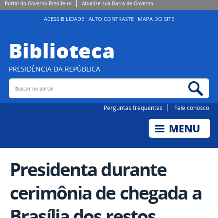
Portal do Governo Brasileiro
Atualize sua Barra de Governo
ACESSIBILIDADE
ALTO CONTRASTE
MAPA DO SITE
Biblioteca
PRESIDÊNCIA DA REPÚBLICA
Buscar no portal
Bus
Perguntas frequentes
Fale conosco
Presidenta durante
cerimônia de chegada a
Brasília dos restos