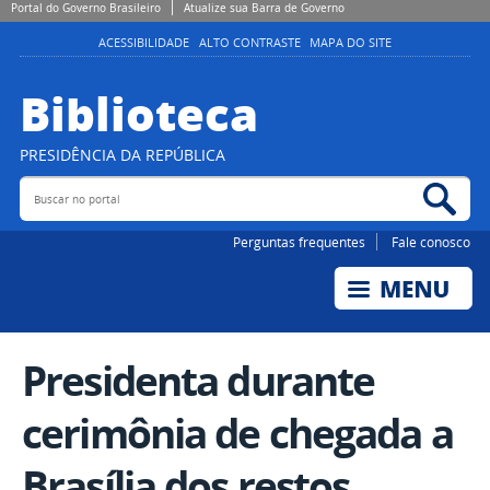
Portal do Governo Brasileiro
Atualize sua Barra de Governo
ACESSIBILIDADE
ALTO CONTRASTE
MAPA DO SITE
Biblioteca
PRESIDÊNCIA DA REPÚBLICA
Buscar no portal
Bus
Perguntas frequentes
Fale conosco
Presidenta durante
cerimônia de chegada a
Brasília dos restos