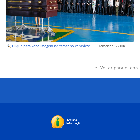
Clique para ver a imagem no tamanho completo…
—
Tamanho
: 2710KB
Voltar para o topo