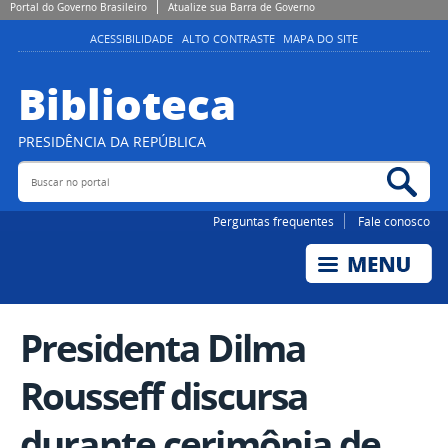
Portal do Governo Brasileiro
Atualize sua Barra de Governo
ACESSIBILIDADE
ALTO CONTRASTE
MAPA DO SITE
Biblioteca
PRESIDÊNCIA DA REPÚBLICA
Buscar no portal
Bus
Perguntas frequentes
Fale conosco
Presidenta Dilma
Rousseff discursa
durante cerimônia de