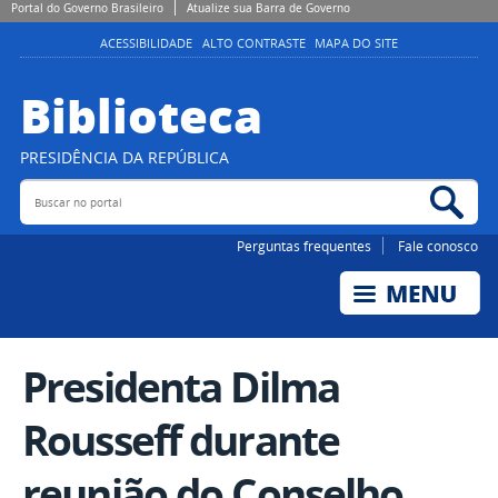
Portal do Governo Brasileiro
Atualize sua Barra de Governo
ACESSIBILIDADE
ALTO CONTRASTE
MAPA DO SITE
Biblioteca
PRESIDÊNCIA DA REPÚBLICA
Buscar no portal
Bus
Perguntas frequentes
Fale conosco
Presidenta Dilma
Rousseff durante
reunião do Conselho