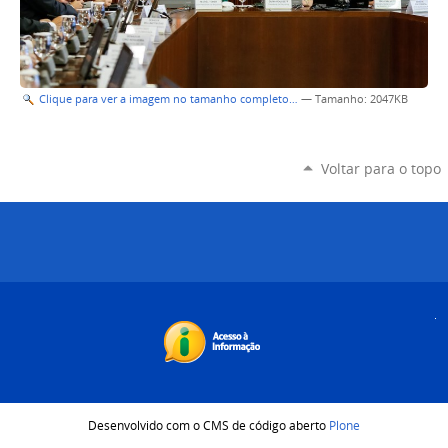
Clique para ver a imagem no tamanho completo…
—
Tamanho
: 2047KB
Voltar para o topo
Desenvolvido com o CMS de código aberto
Plone