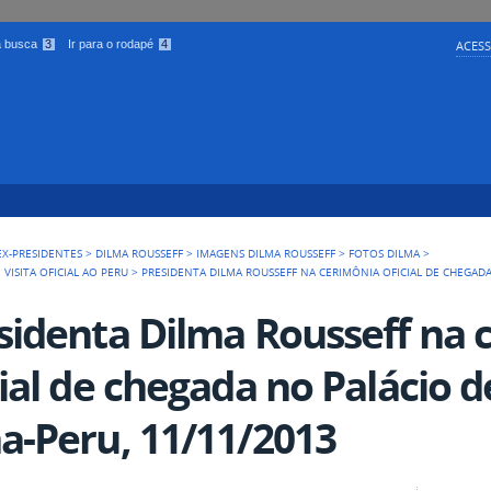
 a busca
3
Ir para o rodapé
4
ACESS
EX-PRESIDENTES
>
DILMA ROUSSEFF
>
IMAGENS DILMA ROUSSEFF
>
FOTOS DILMA
>
VISITA OFICIAL AO PERU
>
PRESIDENTA DILMA ROUSSEFF NA CERIMÔNIA OFICIAL DE CHEGADA
sidenta Dilma Rousseff na 
cial de chegada no Palácio 
a-Peru, 11/11/2013