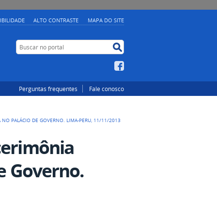
IBILIDADE
ALTO CONTRASTE
MAPA DO SITE
Buscar no portal
Buscar no portal
Facebook
Perguntas frequentes
Fale conosco
 NO PALÁCIO DE GOVERNO. LIMA-PERU, 11/11/2013
cerimônia
de Governo.