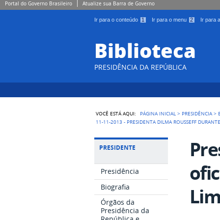
Portal do Governo Brasileiro
Atualize sua Barra de Governo
Ir para o conteúdo
1
Ir para o menu
2
Ir para
Biblioteca
PRESIDÊNCIA DA REPÚBLICA
VOCÊ ESTÁ AQUI:
PÁGINA INICIAL
>
PRESIDÊNCIA
>
11-11-2013 - PRESIDENTA DILMA ROUSSEFF DURANTE 
Pre
PRESIDENTE
ofi
Presidência
Biografia
Lim
Órgãos da
Presidência da
República e