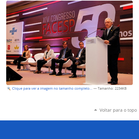
Clique para ver a imagem no tamanho completo…
—
Tamanho
: 2234KB
Voltar para o topo