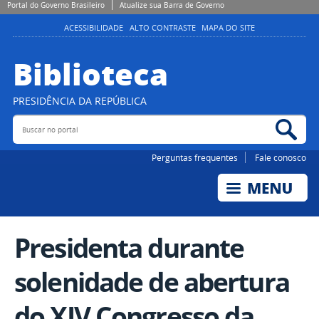
Portal do Governo Brasileiro
Atualize sua Barra de Governo
ACESSIBILIDADE
ALTO CONTRASTE
MAPA DO SITE
Biblioteca
PRESIDÊNCIA DA REPÚBLICA
Buscar no portal
Bus
Perguntas frequentes
Fale conosco
Presidenta durante
solenidade de abertura
do XIV Congresso da