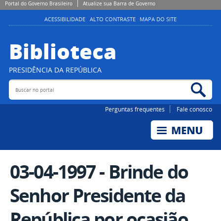
Portal do Governo Brasileiro
Atualize sua Barra de Governo
ACESSIBILIDADE
ALTO CONTRASTE
MAPA DO SITE
Biblioteca
PRESIDÊNCIA DA REPÚBLICA
Buscar no portal
Bus
Perguntas frequentes
Fale conosco
03-04-1997 - Brinde do
Senhor Presidente da
República por ocasião