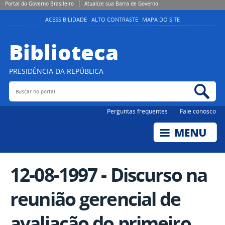
Portal do Governo Brasileiro
Atualize sua Barra de Governo
ACESSIBILIDADE
ALTO CONTRASTE
MAPA DO SITE
Biblioteca
PRESIDÊNCIA DA REPÚBLICA
Buscar no portal
Bus
Perguntas frequentes
Fale conosco
12-08-1997 - Discurso na
reunião gerencial de
avaliação do primeiro