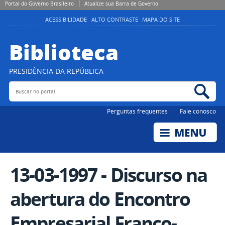
Portal do Governo Brasileiro
Atualize sua Barra de Governo
ACESSIBILIDADE
ALTO CONTRASTE
MAPA DO SITE
Biblioteca
PRESIDÊNCIA DA REPÚBLICA
Buscar no portal
Bus
Perguntas frequentes
Fale conosco
13-03-1997 - Discurso na
abertura do Encontro
Empresarial Franco-