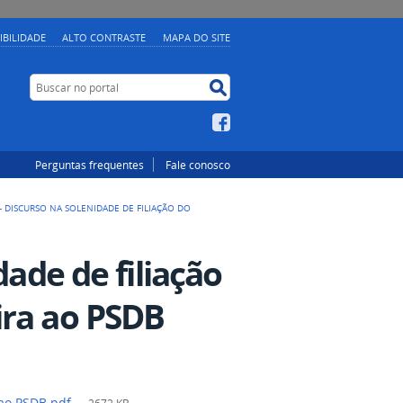
IBILIDADE
ALTO CONTRASTE
MAPA DO SITE
Buscar no portal
Buscar no portal
Facebook
Perguntas frequentes
Fale conosco
 - DISCURSO NA SOLENIDADE DE FILIAÇÃO DO
dade de filiação
ira ao PSDB
 ao PSDB.pdf