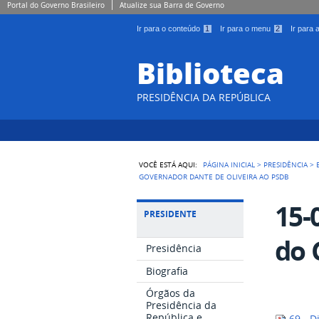
Portal do Governo Brasileiro
Atualize sua Barra de Governo
Ir para o conteúdo
1
Ir para o menu
2
Ir para
Biblioteca
PRESIDÊNCIA DA REPÚBLICA
VOCÊ ESTÁ AQUI:
PÁGINA INICIAL
>
PRESIDÊNCIA
>
GOVERNADOR DANTE DE OLIVEIRA AO PSDB
15-
PRESIDENTE
do 
Presidência
Biografia
Órgãos da
Presidência da
República e
69 - D