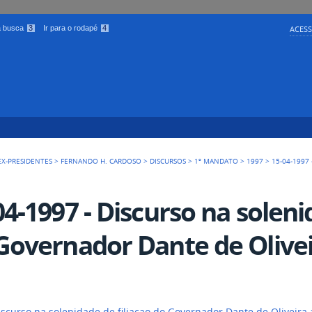
 a busca
3
Ir para o rodapé
4
ACESS
EX-PRESIDENTES
>
FERNANDO H. CARDOSO
>
DISCURSOS
>
1º MANDATO
>
1997
>
15-04-1997
04-1997 - Discurso na soleni
Governador Dante de Olive
iscurso na solenidade de filiacao do Governador Dante de Oliveira