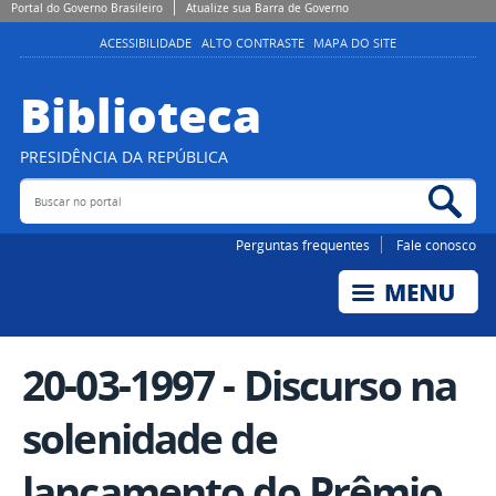
Portal do Governo Brasileiro
Atualize sua Barra de Governo
ACESSIBILIDADE
ALTO CONTRASTE
MAPA DO SITE
Biblioteca
PRESIDÊNCIA DA REPÚBLICA
Buscar no portal
Bus
Perguntas frequentes
Fale conosco
20-03-1997 - Discurso na
solenidade de
lançamento do Prêmio