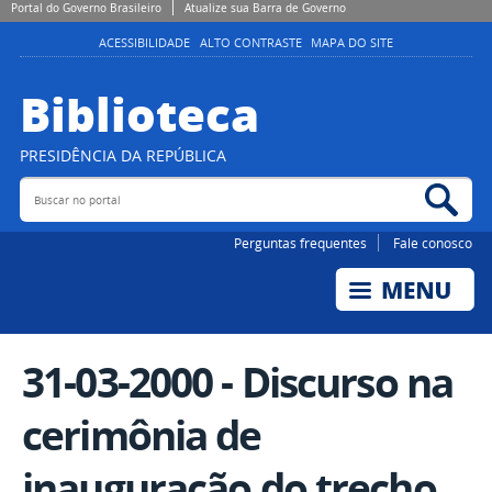
Portal do Governo Brasileiro
Atualize sua Barra de Governo
ACESSIBILIDADE
ALTO CONTRASTE
MAPA DO SITE
Biblioteca
PRESIDÊNCIA DA REPÚBLICA
Buscar no portal
Bus
Perguntas frequentes
Fale conosco
31-03-2000 - Discurso na
cerimônia de
inauguração do trecho