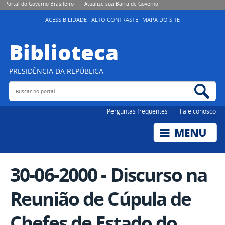
Portal do Governo Brasileiro
Atualize sua Barra de Governo
ACESSIBILIDADE
ALTO CONTRASTE
MAPA DO SITE
Biblioteca
PRESIDÊNCIA DA REPÚBLICA
Buscar no portal
Bus
Perguntas frequentes
Fale conosco
30-06-2000 - Discurso na
Reunião de Cúpula de
Chefes de Estado do