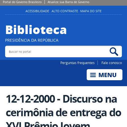
Portal do Governo Brasileiro
Atualize sua Barra de Governo
ACESSIBILIDADE
ALTO CONTRASTE
MAPA DO SITE
Biblioteca
PRESIDÊNCIA DA REPÚBLICA
Buscar no portal
Bus
Perguntas frequentes
Fale conosco
12-12-2000 - Discurso na
cerimônia de entrega do
XVI Prêmio Jovem