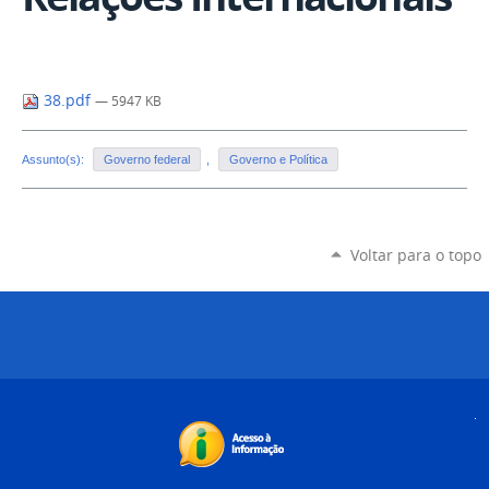
38.pdf
— 5947 KB
Assunto(s):
Governo federal
,
Governo e Política
Voltar para o topo