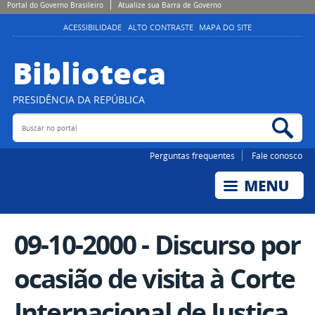
Portal do Governo Brasileiro
Atualize sua Barra de Governo
ACESSIBILIDADE
ALTO CONTRASTE
MAPA DO SITE
Biblioteca
PRESIDÊNCIA DA REPÚBLICA
Buscar no portal
Bus
Perguntas frequentes
Fale conosco
09-10-2000 - Discurso por
ocasião de visita à Corte
Internacional de Justiça