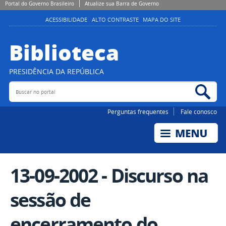
Portal do Governo Brasileiro
Atualize sua Barra de Governo
ACESSIBILIDADE
ALTO CONTRASTE
MAPA DO SITE
Biblioteca
PRESIDÊNCIA DA REPÚBLICA
Buscar no portal
Bus
Perguntas frequentes
Fale conosco
13-09-2002 - Discurso na
sessão de
encerramento do