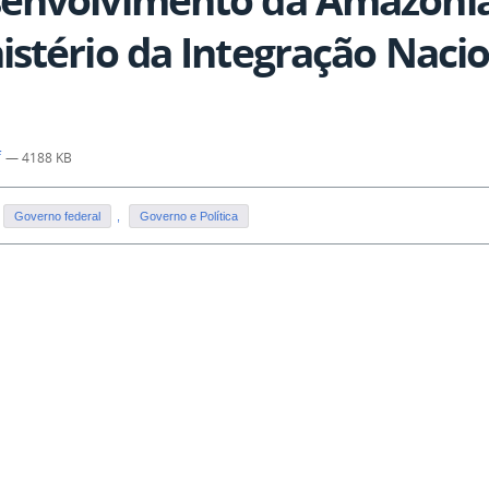
istério da Integração Naci
f
— 4188 KB
Governo federal
,
Governo e Política