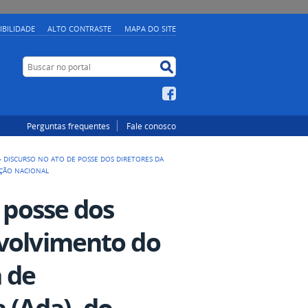
IBILIDADE
ALTO CONTRASTE
MAPA DO SITE
Buscar no portal
Buscar no portal
Facebook
Perguntas frequentes
Fale conosco
 - DISCURSO NO ATO DE POSSE DOS DIRETORES DA
AÇÃO NACIONAL
e posse dos
nvolvimento do
 de
(Ada), do