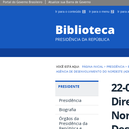
Portal do Governo Brasileiro
Atualize sua Barra de Governo
Ir para o conteúdo
1
Ir para o menu
2
Ir para
Biblioteca
PRESIDÊNCIA DA REPÚBLICA
VOCÊ ESTÁ AQUI:
PÁGINA INICIAL
>
PRESIDÊNCIA
>
AGÊNCIA DE DESENVOLVIMENTO DO NORDESTE (ADE
22-
PRESIDENTE
Dir
Presidência
Biografia
Nor
Órgãos da
Presidência da
Des
República e