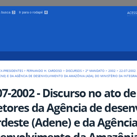
 a busca
3
Ir para o rodapé
4
ACESS
EX-PRESIDENTES
>
FERNANDO H. CARDOSO
>
DISCURSOS
>
2º MANDATO
>
2002
>
22-07-2002
NE) E DA AGÊNCIA DE DESENVOLVIMENTO DA AMAZÔNIA (ADA), DO MINISTÉRIO DA INTEGR
07-2002 - Discurso no ato d
etores da Agência de dese
deste (Adene) e da Agência
envolvimento da Amazônia 