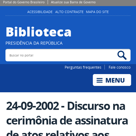
Portal do Governo Brasileiro
Atualize sua Barra de Governo
ACESSIBILIDADE
ALTO CONTRASTE
MAPA DO SITE
Biblioteca
PRESIDÊNCIA DA REPÚBLICA
Buscar no portal
Bus
Perguntas frequentes
Fale conosco
24-09-2002 - Discurso na
cerimônia de assinatura
de atos relativos aos