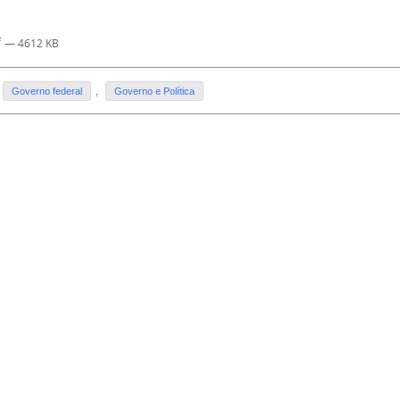
f
— 4612 KB
Governo federal
,
Governo e Política