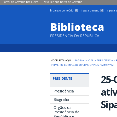
Portal do Governo Brasileiro
Atualize sua Barra de Governo
Ir para o conteúdo
1
Ir para o menu
2
Ir para
Biblioteca
PRESIDÊNCIA DA REPÚBLICA
VOCÊ ESTÁ AQUI:
PÁGINA INICIAL
>
PRESIDÊNCIA
>
PRIMEIRO COMPLEXO OPERACIONAL SIPAM/SIVAM
25-
PRESIDENTE
ati
Presidência
Biografia
Sip
Órgãos da
Presidência da
República e