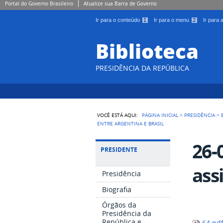
Portal do Governo Brasileiro
Atualize sua Barra de Governo
Ir para o conteúdo
1
Ir para o menu
2
Ir para
Biblioteca
PRESIDÊNCIA DA REPÚBLICA
VOCÊ ESTÁ AQUI:
PÁGINA INICIAL
>
PRESIDÊNCIA
>
ENTRE ARGENTINA E BRASIL
26-
PRESIDENTE
ass
Presidência
Biografia
Órgãos da
Presidência da
República e
64.pd