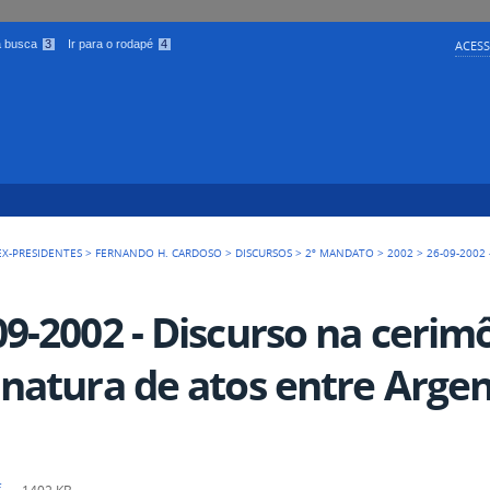
 a busca
3
Ir para o rodapé
4
ACESS
EX-PRESIDENTES
>
FERNANDO H. CARDOSO
>
DISCURSOS
>
2º MANDATO
>
2002
>
26-09-2002
09-2002 - Discurso na cerim
inatura de atos entre Argen
f