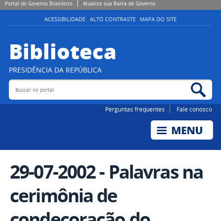
Portal do Governo Brasileiro
Atualize sua Barra de Governo
ACESSIBILIDADE
ALTO CONTRASTE
MAPA DO SITE
Biblioteca
PRESIDÊNCIA DA REPÚBLICA
Buscar no portal
Bus
Perguntas frequentes
Fale conosco
29-07-2002 - Palavras na
cerimônia de
condecoração do