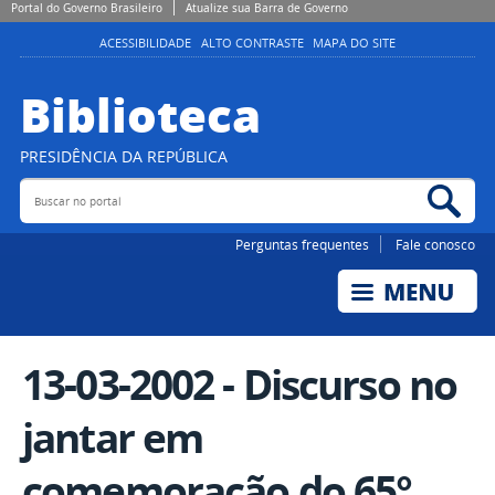
Portal do Governo Brasileiro
Atualize sua Barra de Governo
ACESSIBILIDADE
ALTO CONTRASTE
MAPA DO SITE
Biblioteca
PRESIDÊNCIA DA REPÚBLICA
Buscar no portal
Bus
Perguntas frequentes
Fale conosco
13-03-2002 - Discurso no
jantar em
comemoração do 65°