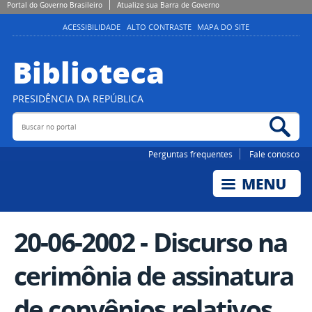
Portal do Governo Brasileiro
Atualize sua Barra de Governo
ACESSIBILIDADE
ALTO CONTRASTE
MAPA DO SITE
Biblioteca
PRESIDÊNCIA DA REPÚBLICA
Buscar no portal
Bus
Perguntas frequentes
Fale conosco
20-06-2002 - Discurso na
cerimônia de assinatura
de convênios relativos