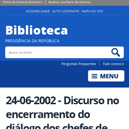
Portal do Governo Brasileiro
Atualize sua Barra de Governo
ACESSIBILIDADE
ALTO CONTRASTE
MAPA DO SITE
Biblioteca
PRESIDÊNCIA DA REPÚBLICA
Buscar no portal
Bus
Perguntas frequentes
Fale conosco
24-06-2002 - Discurso no
encerramento do
diálogo dos chefes de