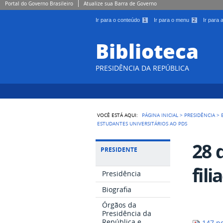
Portal do Governo Brasileiro
Atualize sua Barra de Governo
Ir para o conteúdo
1
Ir para o menu
2
Ir para
Biblioteca
PRESIDÊNCIA DA REPÚBLICA
VOCÊ ESTÁ AQUI:
PÁGINA INICIAL
>
PRESIDÊNCIA
>
ESTUDANTES UNIVERSITÁRIOS AO PDS
28 
PRESIDENTE
fil
Presidência
Biografia
Órgãos da
Presidência da
República e
147.p