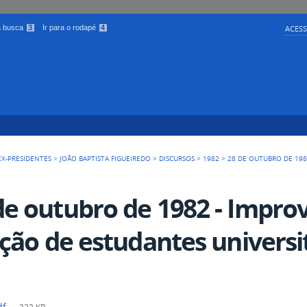
 a busca
3
Ir para o rodapé
4
ACESS
EX-PRESIDENTES
>
JOÃO BAPTISTA FIGUEIREDO
>
DISCURSOS
>
1982
>
28 DE OUTUBRO DE 198
de outubro de 1982 - Impro
iação de estudantes universi
df