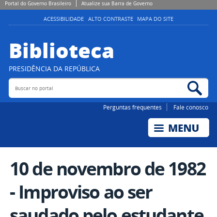
Portal do Governo Brasileiro
Atualize sua Barra de Governo
ACESSIBILIDADE
ALTO CONTRASTE
MAPA DO SITE
Biblioteca
PRESIDÊNCIA DA REPÚBLICA
Buscar no portal
Bus
Perguntas frequentes
Fale conosco
10 de novembro de 1982
- Improviso ao ser
saudado pelo estudante