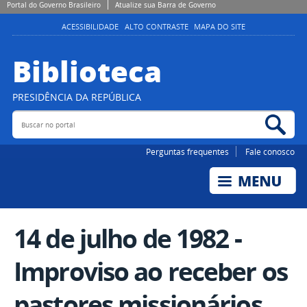
Portal do Governo Brasileiro
Atualize sua Barra de Governo
ACESSIBILIDADE
ALTO CONTRASTE
MAPA DO SITE
Biblioteca
PRESIDÊNCIA DA REPÚBLICA
Buscar no portal
Bus
Perguntas frequentes
Fale conosco
14 de julho de 1982 -
Improviso ao receber os
pastores missionários