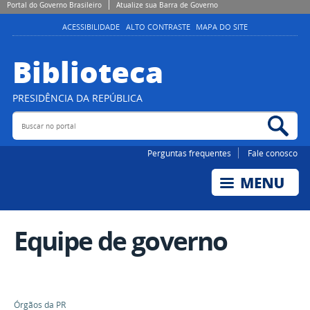
Portal do Governo Brasileiro
Atualize sua Barra de Governo
ACESSIBILIDADE
ALTO CONTRASTE
MAPA DO SITE
Biblioteca
PRESIDÊNCIA DA REPÚBLICA
Buscar no portal
Bus
Perguntas frequentes
Fale conosco
Equipe de governo
Órgãos da PR