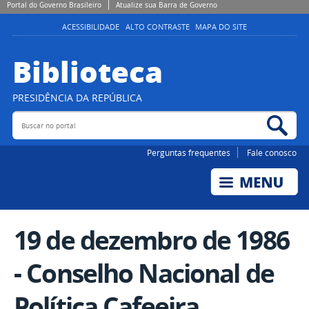
Portal do Governo Brasileiro
Atualize sua Barra de Governo
ACESSIBILIDADE
ALTO CONTRASTE
MAPA DO SITE
Biblioteca
PRESIDÊNCIA DA REPÚBLICA
Buscar no portal
Bus
Perguntas frequentes
Fale conosco
19 de dezembro de 1986
- Conselho Nacional de
Política Cafeeira