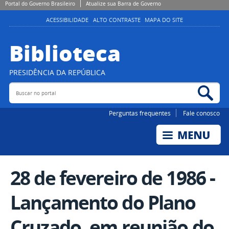
Portal do Governo Brasileiro
Atualize sua Barra de Governo
ACESSIBILIDADE
ALTO CONTRASTE
MAPA DO SITE
Biblioteca
PRESIDÊNCIA DA REPÚBLICA
Buscar no portal
Bus
Perguntas frequentes
Fale conosco
28 de fevereiro de 1986 -
Lançamento do Plano
Cruzado, em reunião do