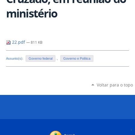
ministério
22.pdf
— 811 KB
Assunto(s):
Governo federal
,
Governo e Política
Voltar para o topo