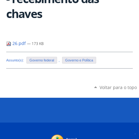
chaves
26.pdf
— 173 KB
Assunto(s):
Governo federal
,
Governo e Política
Voltar para o topo