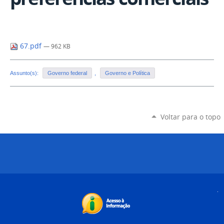
67.pdf
— 962 KB
Assunto(s):
Governo federal
,
Governo e Política
Voltar para o topo