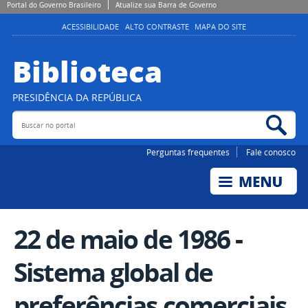
Portal do Governo Brasileiro
Atualize sua Barra de Governo
ACESSIBILIDADE
ALTO CONTRASTE
MAPA DO SITE
Biblioteca
PRESIDÊNCIA DA REPÚBLICA
Buscar no portal
Bus
Perguntas frequentes
Fale conosco
22 de maio de 1986 -
Sistema global de
preferências comerciais